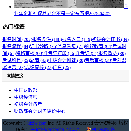
企
业年金和社保养老金不是一定东西吧
2026-04-02
热门标签
报名时间 (207)
报名条件 (188)
报名入口 (119)
初级会计证书 (89)
报名流程 (84)
证书领取 (76)
信息采集 (71)
继续教育 (64)
考试时
间 (61)
资格审核 (60)
准考证打印 (56)
准考证 (54)
报名缴费 (39)
考试科目 (35)
湖南 (32)
中级会计网课 (30)
考后审核 (29)
考前温
馨提示 (28)
成绩复核 (27)
广东 (25)
友情链接
中国财政部
中级经济师
初级会计备考
财政部会计财务评价中心
Copyright ©
kjzlw.com
Inc. All Rights Reserved 会计资料网 版权
所有；
晋ICP备2022008156号-3
；
晋公网安备