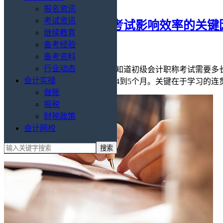
初级会计职称
报名资讯
考试资讯
零基础备考初级会计考试影响效率的关键
继续教育
备考经验
2天前
15浏览
备考资料
行业动态
对于零基础考生而言，大家都想知道初级会计职称考试需要多长
会计实操
习时间有限，则需要适当延长至4到5个月。关键在于学习的连贯
做账
报税
财税政策
会计网校