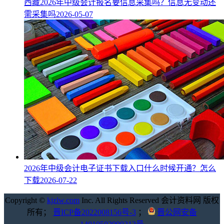
西藏2026年中级会计报名要信息采集吗？信息无变动还
需采集吗
2026-05-07
2026年中级会计电子证书下载入口什么时候开通？怎么
下载
2026-07-22
Copyright ©
kjzlw.com
Inc. All Rights Reserved 会计资料网 版权
所有；
晋ICP备2022008156号-3
；
晋公网安备