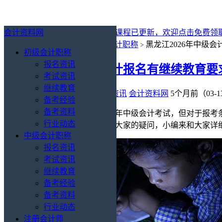
会计资料网
最新消息：
2027年初级会计免费课程已更新，欢迎点击免费领
你的位置：
会计资料网
中级会计职称
黑龙江2026年中级
>
>
初级会计职称
报名资讯
黑龙江2026年中级会计报名有继续教育
考试资讯
继续教育
中级会计职称
/
继续教育
/
报名资讯
会计资料网
5个月前（03-1
备考经验
备考资料
很多黑龙江小伙伴想要报考2026年中级会计考试，但对于报
行业动态
几年的继续教育学习记录？关于大家的疑问，小编来和大家详
中级会计职称
报名资讯
考试资讯
继续教育
备考经验
备考资料
行业动态
注册会计师