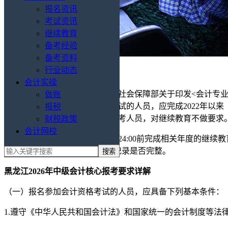
报名资讯
考试资讯
继续教育
备考经验
备考资料
行业动态
会计实操
需要，按照《财政部人力资源和社会保障部关于印发<会计专业技术
做账
号）规定，报考中级会计资格考试的人员，应完成2022年以来
报税
计、审计专业技术中级资格的报考人员，对继续教育不做要求
财税政策
会计网校
中级报考人员应于2026年7月1日24:00前完成相关年度
续教育登记”模块查看继续教育记录是否完整。
黑龙江2026年中级会计核心报考要求详解
（一）报名参加会计资格考试的人员，应具备下列基本条件：
1.遵守《中华人民共和国会计法》和国家统一的会计制度等法