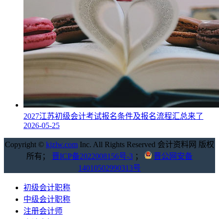
2027江苏初级会计考试报名条件及报名流程汇总来了
2026-05-25
Copyright ©
kjzlw.com
Inc. All Rights Reserved 会计资料网 版权
所有；
晋ICP备2022008156号-3
；
晋公网安备
14010502990313号
初级会计职称
中级会计职称
注册会计师