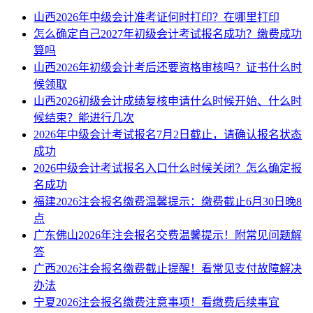
山西2026年中级会计准考证何时打印？在哪里打印
怎么确定自己2027年初级会计考试报名成功？缴费成功
算吗
山西2026年初级会计考后还要资格审核吗？证书什么时
候领取
山西2026初级会计成绩复核申请什么时候开始、什么时
候结束？能进行几次
2026年中级会计考试报名7月2日截止，请确认报名状态
成功
2026中级会计考试报名入口什么时候关闭？怎么确定报
名成功
福建2026注会报名缴费温馨提示：缴费截止6月30日晚8
点
广东佛山2026年注会报名交费温馨提示！附常见问题解
答
广西2026注会报名缴费截止提醒！看常见支付故障解决
办法
宁夏2026注会报名缴费注意事项！看缴费后续事宜