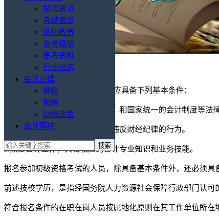
报名资讯
考试资讯
继续教育
备考经验
备考资料
行业动态
会计实操
报名参加会计资格考试的人员，应具备下列基本条件：
做账
报税
1.遵守《中华人民共和国会计法》和国家统一的会计制度等法
财税政策
会计网校
2.具备良好的职业道德，无严重违反财经纪律的行为。
3.热爱会计工作，具备相应的会计专业知识和业务技能。
报名参加初级资格考试的人员，除具备基本条件外，还必须具
前述技校学历，是指经国务院人力资源社会保障行政部门认可
符合报名条件的在职在岗人员按属地化原则在其工作单位所在