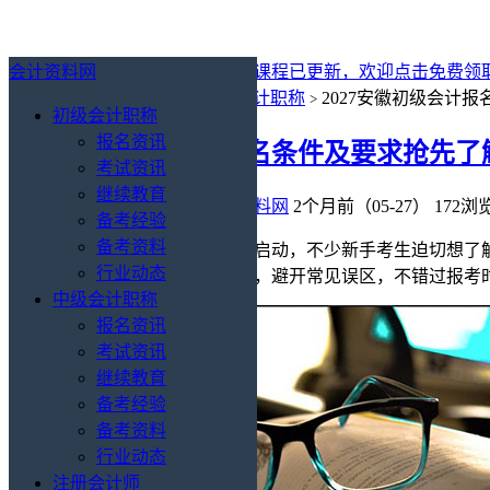
会计资料网
最新消息：
2027年初级会计免费课程已更新，欢迎点击免费领
你的位置：
会计资料网
初级会计职称
2027安徽初级会计
>
>
初级会计职称
报名资讯
2027安徽初级会计报名条件及要求抢先
考试资讯
继续教育
初级会计职称
/
报名资讯
会计资料网
2个月前（05-27）
172浏
备考经验
备考资料
2027年安徽初级会计考试备考已启动，不少新手考生迫切想
行业动态
心要点，帮助新手报考提前规划，避开常见误区，不错过报考
中级会计职称
报名资讯
考试资讯
继续教育
备考经验
备考资料
行业动态
注册会计师