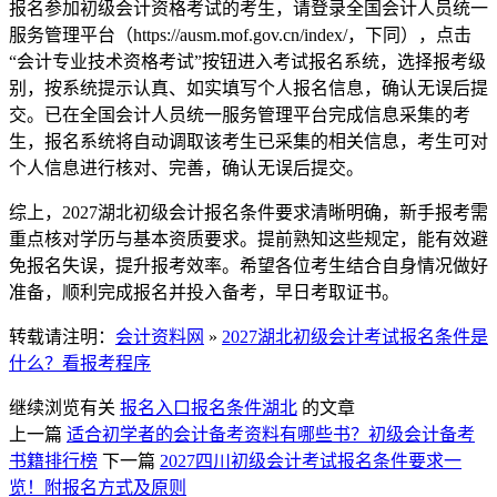
报名参加初级会计资格考试的考生，请登录全国会计人员统一
服务管理平台（https://ausm.mof.gov.cn/index/，下同），点击
“会计专业技术资格考试”按钮进入考试报名系统，选择报考级
别，按系统提示认真、如实填写个人报名信息，确认无误后提
交。已在全国会计人员统一服务管理平台完成信息采集的考
生，报名系统将自动调取该考生已采集的相关信息，考生可对
个人信息进行核对、完善，确认无误后提交。
综上，2027湖北初级会计报名条件要求清晰明确，新手报考需
重点核对学历与基本资质要求。提前熟知这些规定，能有效避
免报名失误，提升报考效率。希望各位考生结合自身情况做好
准备，顺利完成报名并投入备考，早日考取证书。​​​​​​​​​​​​​​
转载请注明：
会计资料网
»
2027湖北初级会计考试报名条件是
什么？看报考程序
继续浏览有关
报名入口
报名条件
湖北
的文章
上一篇
适合初学者的会计备考资料有哪些书？初级会计备考
书籍排行榜
下一篇
2027四川初级会计考试报名条件要求一
览！附报名方式及原则