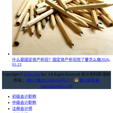
​什么是固定资产折旧？​固定资产折旧完了要怎么做
2026-
01-23
Copyright ©
kjzlw.com
Inc. All Rights Reserved 会计资料网 版权
所有；
晋ICP备2022008156号-3
；
晋公网安备
14010502990313号
初级会计职称
中级会计职称
注册会计师