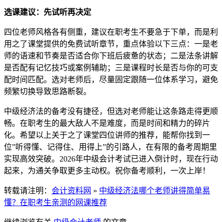
选课建议：先试听再决定
四位老师风格各有侧重，建议在职考生不要急于下单，而是利
用之了课堂提供的免费试听章节，重点体验以下三点：一是老
师的语速和节奏是否适合你下班后疲惫的状态；二是法条讲解
是否配有记忆技巧或案例辅助；三是课程时长是否与你的可支
配时间匹配。选对老师后，尽量固定跟随一位体系学习，避免
频繁切换导致思路断裂。
中级经济法的备考没有捷径，但选对老师能让这条路走得更顺
畅。在职考生的最大敌人不是难度，而是时间和精力的碎片
化。希望以上关于之了课堂四位讲师的推荐，能帮你找到一
位”听得懂、记得住、用得上”的引路人，在有限的备考周期里
实现高效突破。2026年中级会计考试已进入倒计时，现在行动
起来，为通关争取更多主动权。祝你备考顺利，一次上岸！
转载请注明：
会计资料网
»
中级经济法哪个老师讲得简单易
懂？在职考生亲测的网课推荐