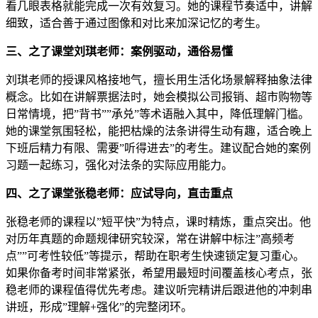
看几眼表格就能完成一次有效复习。她的课程节奏适中，讲解
细致，适合善于通过图像和对比来加深记忆的考生。
三、之了课堂刘琪老师：案例驱动，通俗易懂
刘琪老师的授课风格接地气，擅长用生活化场景解释抽象法律
概念。比如在讲解票据法时，她会模拟公司报销、超市购物等
日常情境，把”背书””承兑”等术语融入其中，降低理解门槛。
她的课堂氛围轻松，能把枯燥的法条讲得生动有趣，适合晚上
下班后精力有限、需要”听得进去”的考生。建议配合她的案例
习题一起练习，强化对法条的实际应用能力。
四、之了课堂张稳老师：应试导向，直击重点
张稳老师的课程以”短平快”为特点，课时精炼，重点突出。他
对历年真题的命题规律研究较深，常在讲解中标注”高频考
点””可考性较低”等提示，帮助在职考生快速锁定复习重心。
如果你备考时间非常紧张，希望用最短时间覆盖核心考点，张
稳老师的课程值得优先考虑。建议听完精讲后跟进他的冲刺串
讲班，形成”理解+强化”的完整闭环。