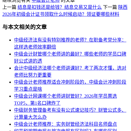
继续浏览有关
中级会计老师
的文章
上一篇
结息是扣钱还是给钱？结息交易又是什么
下一篇
陕西
2026年初级会计证书领取什么时候启动？领证要哪些材料
与本文相关的文章
中级经济法有没有特别推荐的老师？在职备考党分享：
这样选老师效率翻倍
中级会计财管哪个老师讲的最好？哪些老师的学员口碑
好公式讲的透
会计中级经济法哪个老师讲课好？考了两次才懂，选对
老师比努力更重要
中级会计老师推荐适合冲刺阶段的，中级会计冲刺阶段
学习重点是啥
中级会计网课哪个老师讲财管好？2026年学员票选
TOP5，第1名口碑炸了
中级财务管理备考有没有公式速记技巧？财管公式多、
计算量大怎么办
中级会计老师推荐：实务财管经济法科目名师盘点