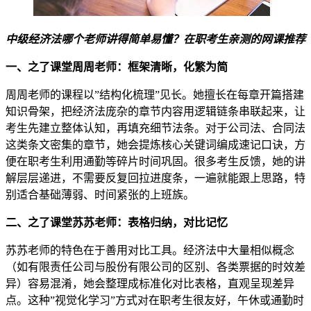
中级经济法哪个老师讲得简单易懂？在职考生亲测的网课推荐
一、之了课堂周周老师：框架清晰，化繁为简
周周老师的课程以”结构化梳理”见长。她擅长在每章开篇搭建
知识骨架，把经济法庞杂的章节内容用逻辑链条串联起来，让
考生先建立整体认知，再填充细节法条。对于公司法、合同法
这类条文密集的章节，她会提炼核心关键词编成速记口诀，方
便在职考生利用通勤等碎片时间巩固。很多考生反馈，她的讲
解层层递进，不需要反复回拉进度条，一遍就能跟上思路，特
别适合基础薄弱、时间紧张的上班族。
二、之了课堂苏苏老师：表格归纳，对比记忆
苏苏老师的特色在于善用对比工具。经济法中大量相似概念
（如有限责任公司与股份有限公司的区别、各类票据的时效差
异）容易混淆，她会整理成标准化对比表格，直观呈现差异
点。这种”视觉化学习”方式对在职考生很友好，午休或通勤时