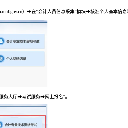
sm.mof.gov.cn）➡在“会计人员信息采集”模块➡核准个人基本
“服务大厅➡考试服务➡网上报名”。