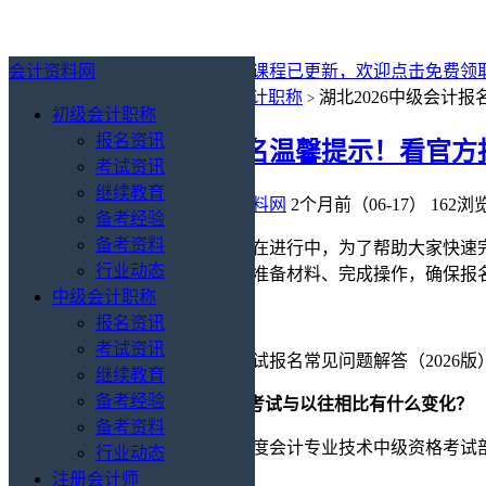
会计资料网
最新消息：
2027年初级会计免费课程已更新，欢迎点击免费领
你的位置：
会计资料网
中级会计职称
湖北2026中级会计
>
>
初级会计职称
报名资讯
湖北2026中级会计报名温馨提示！看官
考试资讯
继续教育
中级会计职称
/
报名资讯
会计资料网
2个月前（06-17）
162浏
备考经验
备考资料
湖北2026年中级会计考试报名正在进行中，为了帮助大家快
行业动态
生应提前核对自身条件，按规范准备材料、完成操作，确保报名
中级会计职称
报名资讯
考试资讯
湖北省会计专业技术中级资格考试报名常见问题解答（2026版
继续教育
备考经验
1.2026年会计专业技术中级资格考试与以往相比有什么变化？
备考资料
为了回应考生合理诉求，2026年度会计专业技术中级资格考
行业动态
注册会计师