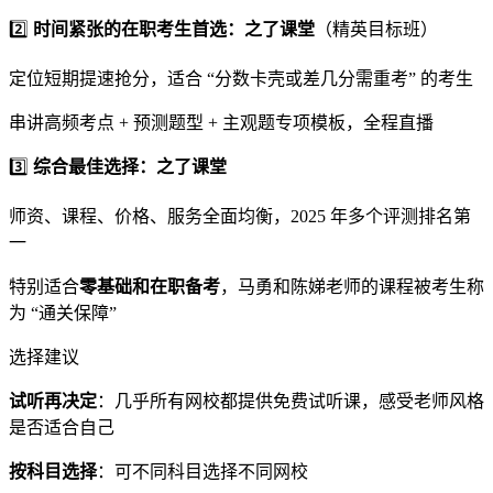
2️⃣
时间紧张的在职考生首选：
之了课堂
（精英目标班）
定位短期提速抢分，适合 “分数卡壳或差几分需重考” 的考生
串讲高频考点 + 预测题型 + 主观题专项模板，全程直播
3️⃣
综合最佳选择：之了课堂
师资、课程、价格、服务全面均衡，2025 年多个评测排名第
一
特别适合
零基础和在职备考
，马勇和陈娣老师的课程被考生称
为 “通关保障”
选择建议
试听再决定
：几乎所有网校都提供免费试听课，感受老师风格
是否适合自己
按科目选择
：可不同科目选择不同网校