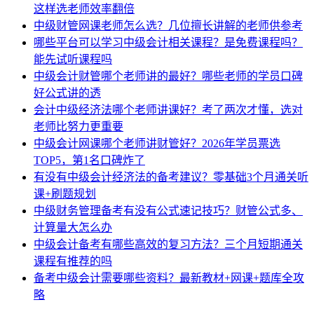
这样选老师效率翻倍
中级财管网课老师怎么选？几位擅长讲解的老师供参考
哪些平台可以学习中级会计相关课程？是免费课程吗？
能先试听课程吗
中级会计财管哪个老师讲的最好？哪些老师的学员口碑
好公式讲的透
会计中级经济法哪个老师讲课好？考了两次才懂，选对
老师比努力更重要
中级会计网课哪个老师讲财管好？2026年学员票选
TOP5，第1名口碑炸了
有没有中级会计经济法的备考建议？零基础3个月通关听
课+刷题规划
中级财务管理备考有没有公式速记技巧？财管公式多、
计算量大怎么办
中级会计备考有哪些高效的复习方法？三个月短期通关
课程有推荐的吗
备考中级会计需要哪些资料？最新教材+网课+题库全攻
略