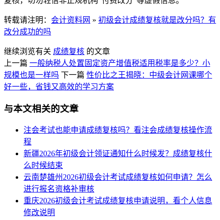
复核，切勿轻信非正规机构“付费改分”等虚假信息。
转载请注明：
会计资料网
»
初级会计成绩复核就是改分吗？有
改分成功的吗
继续浏览有关
成绩复核
的文章
上一篇
一般纳税人处置固定资产增值税适用税率是多少？小
规模也是一样吗
下一篇
性价比之王揭晓：中级会计网课哪个
好一些，省钱又高效的学习方案
与本文相关的文章
注会考试也能申请成绩复核吗？看注会成绩复核操作流
程
新疆2026年初级会计领证通知什么时候发？成绩复核什
么时候结束
云南楚雄州2026初级会计考试成绩复核如何申请？怎么
进行报名资格补审核
重庆2026初级会计考试成绩复核申请说明，看个人信息
修改说明