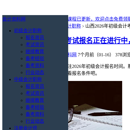
会计资料网
最新消息：
2027年初级会计免费课程已更新，欢迎点击免费领
你的位置：
会计资料网
初级会计职称
山西2026年初级会
>
>
初级会计职称
报名资讯
山西2026年初级会计考试报名正在进行中
考试资讯
继续教育
初级会计职称
/
报名资讯
会计资料网
7个月前（01-16）
378浏
备考经验
备考资料
许多山西地区的新手考生急切关注2026年初级会计报名时间。
行业动态
请注意报名时间，同时赶紧来看看报名条件吧。
中级会计职称
报名资讯
考试资讯
继续教育
备考经验
备考资料
行业动态
注册会计师