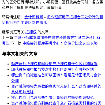
为的区分已有清晰认知。小编提醒，签订此类合同时，各方务
必充分了解相关法律规定，谨慎行事。
转载请注明：
会计资料网
»
怎么理解动产抵押合同处分行为和
负担行为？主要区别在哪儿
继续浏览有关
抵押权
的文章
上一篇
主营业务成本增加是在借方还是贷方？其二级科目有
哪些
下一篇
中级会计题库买哪个好？高性价比之选全攻略
与本文相关的文章
动产浮动抵押权和超级动产抵押权有什么区别和联系
印花税按期申报与按次申报有区别吗？有哪些区别
哪些资产的减值准备可以回转？看常见转回场景与会计
处理
资产减值损失为负数的真实含义是什么？对当期损益的
具体影响是啥
货币性项目包含哪些？看汇兑损益的账务处理规范
资产减值损失借方到底代表什么？看损益类科目的分类