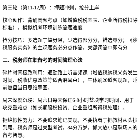
第三轮（第11-12周）：押题冲刺，抢分上岸
核心动作：背诵高频考点（如增值税税率表、企业所得税扣除
标准），模拟机考环境训练答题速度
抢分技巧：多选题宁缺毋滥，少选得部分分，错选零分；《涉
税服务实务》的主观题务必分点作答，关键词答中即有分
三、税务师在职备考的时间管理心法
碎片时间极致利用：通勤路上听音频课（增值税纳税义务发生
时间、税收优惠政策等适合磨耳朵），午休刷20道客观题，睡
前复盘当日思维导图。
周末深度沉浸：周六日每天保证6-8小时整块学习时间，用于
攻克重难点（如长期股权投资、企业重组所得税处理）。
拒绝假性努力：不要追求笔记美观，不要执着于把教材从头抄
到尾。税务师是过关型考试，84分万岁，抓大放小是职场人的
备考智慧。