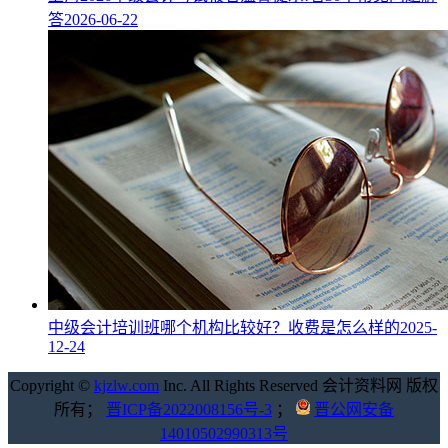
答
2026-06-22
中级会计培训班哪个机构比较好？收费是怎么样的
2025-
12-24
Copyright ©
kjzlw.com
Inc. All Rights Reserved 会计资料网 版权
所有；
晋ICP备2022008156号-3
；
晋公网安备
14010502990313号