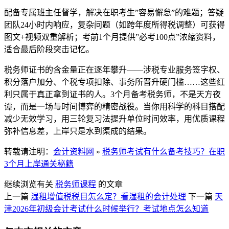
配备专属班主任督学，解决在职考生”容易懈怠”的难题；答疑
团队24小时内响应，复杂问题（如跨年度所得税调整）可获得
图文+视频双重解析；考前1个月提供”必考100点”浓缩资料，
适合最后阶段突击记忆。
税务师证书的含金量正在逐年攀升——涉税专业服务签字权、
积分落户加分、个税专项扣除、事务所晋升硬门槛……这些红
利只属于真正拿到证书的人。3个月备考税务师，不是天方夜
谭，而是一场与时间博弈的精密战役。当你用科学的科目搭配
减少无效学习，用三轮复习法提升单位时间效率，用优质课程
弥补信息差，上岸只是水到渠成的结果。
转载请注明：
会计资料网
»
税务师考试有什么备考技巧？在职
3个月上岸通关秘籍
继续浏览有关
税务师课程
的文章
上一篇
湿租增值税税目怎么定？看湿租的会计处理
下一篇
天
津2026年初级会计考试什么时候举行？考试地点怎么知道