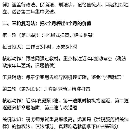
律》涵盖行政法、民商法、刑法等，记忆量惊人。两者相对独
立，适合第二年集中突破。
二、三轮复习法：把3个月榨出6个月的价值
第一轮（第1-6周）：地毯式扫盲，建立框架
每日投入：工作日2小时，周末6小时
核心动作：跟着网课过教材，重点标注近3年变动考点（税法
政策年年更新，旧题慎做）
工具辅助：每章学完用思维导图梳理逻辑，避免”学完就忘”
第二轮（第7-10周）：真题驱动，精准打击
核心动作：近5年真题刷3遍。第一遍限时模拟找差距，第二遍
逐题分析命题陷阱，第三遍专攻错题
关键认知：税务师考试重复率极高，尤其是《涉税服务相关法
律》的物权法、债法部分，真题吃透就能拿下60%基础分