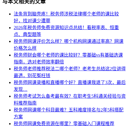
与本文相关的文章
法条背到脑壳疼！税务师涉税法律哪个老师的课比较
好，找对课少遭罪
2026年税务师免费资源知识点总结！看税率表、恒重
点、典型题等
税务师网课评价怎么样？哪个机构网课通过率高？网课
价格怎么样
税务师财会哪个老师的课比较好？零基础vs有基础选课
指南，选对老师效率翻倍
税务师老师推荐税法二哪个老师？老考生总结这2位讲得
最透，别花冤枉钱
税务师网课录播和直播哪个好？直播课我退了3次，最后
发现…
税务师考试怎么备考最有效？在职考生5科通关经验与资
料推荐指南
税务师网课哪个科目最难？五科难度排名与2年5科搭配
方案
税务师网课免费资源在哪里？零基础入门课程推荐