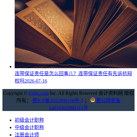
连带保证责任是怎么回事儿？连带保证责任有先诉抗辩
权吗
2026-07-16
Copyright ©
kjzlw.com
Inc. All Rights Reserved 会计资料网 版权
所有；
晋ICP备2022008156号-3
；
晋公网安备
14010502990313号
初级会计职称
中级会计职称
注册会计师