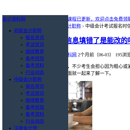
会计资料网
最新消息：
2027年初级会计免费课程已更新，欢迎点击免费领
你的位置：
会计资料网
中级会计职称
中级会计考试报名时
>
>
初级会计职称
报名资讯
中级会计考试报名时信息填错了是能改的
考试资讯
继续教育
中级会计职称
/
报名资讯
会计资料网
2个月前（06-03）
195浏
备考经验
备考资料
​在中级会计职称考试报名过程中，不少考生会担心因为粗心
行业动态
填错了是能改的吗？怎么改？下面就一起来了解一下。
中级会计职称
报名资讯
考试资讯
继续教育
备考经验
备考资料
行业动态
注册会计师