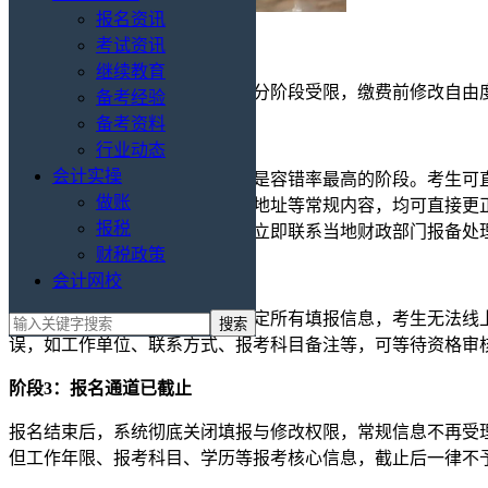
报名资讯
考试资讯
继续教育
中级会计报名信息可以修改，但分阶段受限，缴费前修改自由
备考经验
备考资料
阶段1：报名期内、未完成缴费
行业动态
会计实操
这是修改信息最便捷的阶段，也是容错率最高的阶段。考生可
做账
目、工作单位、学历信息、通讯地址等常规内容，均可直接更
报税
自主修改，若此类信息有误，需立即联系当地财政部门报备处
财税政策
阶段2：报名期内、已完成缴费
会计网校
缴费成功后，报名系统会自动锁定所有填报信息，考生无法线
误，如工作单位、联系方式、报考科目备注等，可等待资格审
阶段3：报名通道已截止
报名结束后，系统彻底关闭填报与修改权限，常规信息不再受
但工作年限、报考科目、学历等报考核心信息，截止后一律不