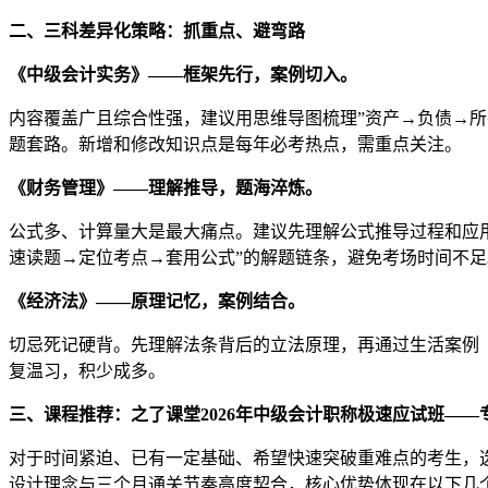
二、三科差异化策略：抓重点、避弯路
《中级会计实务》——框架先行，案例切入。
内容覆盖广且综合性强，建议用思维导图梳理”资产→负债→所有
题套路。新增和修改知识点是每年必考热点，需重点关注。
《财务管理》——理解推导，题海淬炼。
公式多、计算量大是最大痛点。建议先理解公式推导过程和应
速读题→定位考点→套用公式”的解题链条，避免考场时间不足
《经济法》——原理记忆，案例结合。
切忌死记硬背。先理解法条背后的立法原理，再通过生活案例
复温习，积少成多。
三、课程推荐：之了课堂2026年中级会计职称极速应试班——
对于时间紧迫、已有一定基础、希望快速突破重难点的考生，选
设计理念与三个月通关节奏高度契合，核心优势体现在以下几