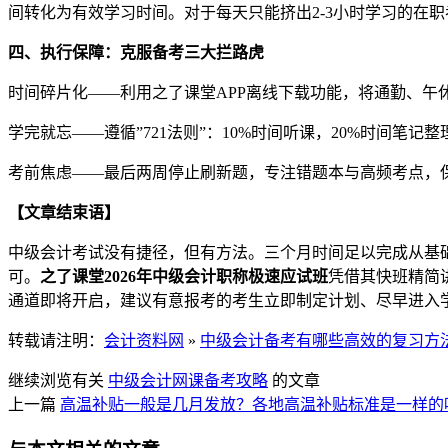
间转化为有效学习时间。对于每天只能挤出2-3小时学习的在
四、执行保障：克服备考三大拦路虎
时间碎片化——利用之了课堂APP离线下载功能，将通勤、午休
学完就忘——遵循”721法则”：10%时间听课，20%时间笔
考前焦虑——最后两周停止刷新题，专注错题本与高频考点，
【文章结束语】
中级会计考试没有捷径，但有方法。三个月时间足以完成从基
可。
之了课堂2026年中级会计职称极速应试班
凭借其快班精简
通道即将开启，建议有意报考的考生立即制定计划、尽早进入
转载请注明：
会计资料网
»
中级会计备考有哪些高效的复习方
继续浏览有关
中级会计网课
备考攻略
的文章
上一篇
高温补贴一般是几月发放？各地高温补贴标准是一样的