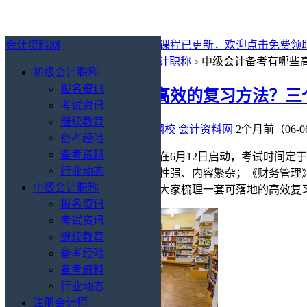
会计资料网
最新消息：
2027年初级会计免费课程已更新，欢迎点击免费领
你的位置：
会计资料网
中级会计职称
中级会计备考有哪些
>
>
初级会计职称
报名资讯
中级会计备考有哪些高效的复习方法？三
考试资讯
继续教育
中级会计职称
/
备考经验
/
会计网校
会计资料网
2个月前（06-0
备考经验
备考资料
2026年中级会计职称考试报名将在6月12日启动，考试时间
行业动态
有侧重：《中级会计实务》综合性强、内容繁杂；《财务管理
中级会计职称
境。本文结合最新备考趋势，为大家梳理一套可落地的高效复
报名资讯
考试资讯
继续教育
备考经验
备考资料
行业动态
注册会计师