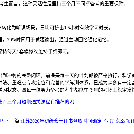
职考生而言，这种灵活性是坚持三个月不间断备考的重要保障。
转化为听课场景，日均可挤出1.5小时有效学习时长。
记整理，70%时间用于做题输出，通过主动回忆强化记忆。
保持每天1套模拟卷维持手感即可。
础到冲刺的完整闭环，前提是每一天的计划都被严格执行。科学
讲法、重难点专攻定位和完善的学练测体系，已成为众多有一定基
学习状态。愿每一位努力备考的考生都能在今年的考场上稳定发
法？三个月短期通关课程有推荐的吗
吗
下一篇
江苏2026年初级会计证书领取时间确定了吗？怎么领