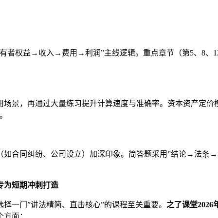
者权益→收入→费用→利润”主线逻辑。重点章节（第5、8、12、
用场景，再通过大量练习提升计算速度与准确率。资本资产定价
。
（如合同纠纷、公司设立）加深印象。简答题采用”结论→法条→
专为短期冲刺打造
择一门”讲法精简、直击核心”的课程至关重要。
之了课堂202
个方面：