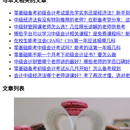
与本文相关的文章
零基础备考初级会计考试是先学实务还是经济法？新手到
中级经济法有没有特别推荐的老师？在职备考党分享：这
中级财管网课老师怎么选？几位擅长讲解的老师供参考
哪些平台可以学习中级会计相关课程？是免费课程吗？能
在校生能考注会CPA吗？CPA第一年应该报哪几科
零基础能考中级会计考试吗？能考的话第一年报几科
零基础能不能一个月考下初级会计证书？要怎么做
中级会计财管哪个老师讲的最好？哪些老师的学员口碑好
零基础备考初级会计考试从几月开始？怎么备考规划
会计中级经济法哪个老师讲课好？考了两次才懂，选对老
文章列表