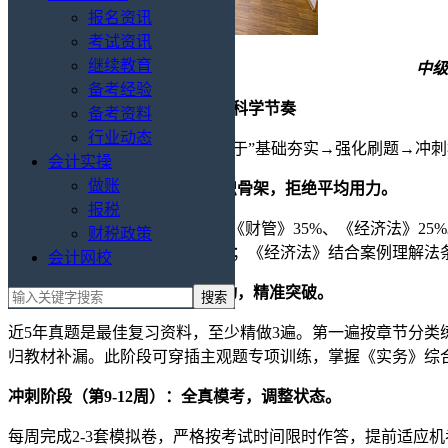
报名资讯
考试资讯
继续教育
中级
备考经验
一、分阶段推进：三个月备考的科学节奏
备考资料
行业动态
三个月通关并非不可能，关键在于”基础夯实→强化刷题→冲刺
会计实操
做账
基础阶段（第1-4周）：搭建知识骨架，拒绝平均用力。
报税
建议将《实务》分配40%时间、《财管》35%、《经济法》
财税政策
透公式推导逻辑，而非机械记忆；《经济法》结合案例理解法条
会计网校
强化阶段（第5-8周）：真题驱动，精准突破。
近5年真题是最佳复习资料，至少精做3遍。第一遍按章节分类
归教材补漏。此阶段可穿插主观题专项训练，掌握《实务》综
冲刺阶段（第9-12周）：全真模考，调整状态。
每周完成2-3套模拟卷，严格按考试时间限时作答，提前适应