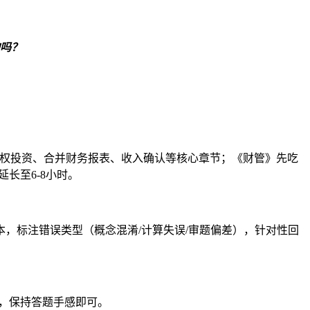
吗？
期股权投资、合并财务报表、收入确认等核心章节；《财管》先吃
长至6-8小时。
，标注错误类型（概念混淆/计算失误/审题偏差），针对性回
义，保持答题手感即可。