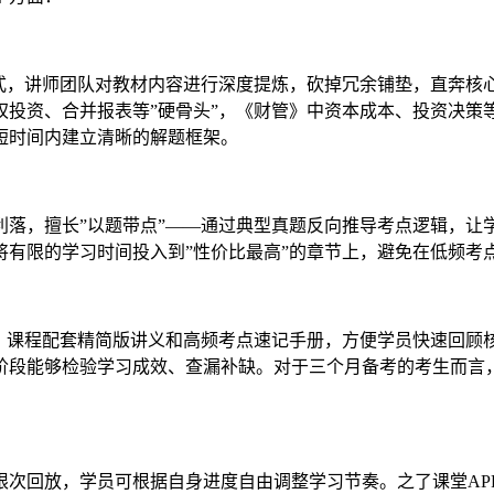
模式，讲师团队对教材内容进行深度提炼，砍掉冗余铺垫，直奔核
权投资、合并报表等”硬骨头”，《财管》中资本成本、投资决策
短时间内建立清晰的解题框架。
利落，擅长”以题带点”——通过典型真题反向推导考点逻辑，让
员将有限的学习时间投入到”性价比最高”的章节上，避免在低频考
环。课程配套精简版讲义和高频考点速记手册，方便学员快速回顾
段能够检验学习成效、查漏补缺。对于三个月备考的考生而言，
限次回放，学员可根据自身进度自由调整学习节奏。之了课堂AP