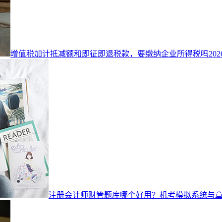
增值税加计抵减额和即征即退税款，要缴纳企业所得税吗
202
注册会计师财管题库哪个好用？机考模拟系统与