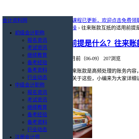
会计资料网
最新消息：
2027年初级会计免费课程已更新，欢迎点击免费领
你的位置：
会计资料网
会计实操
往来账款互抵的适用前提
>
>
初级会计职称
报名资讯
往来账款互抵的适用前提是什么？往来账
考试资讯
继续教育
会计实操
/
做账
会计资料网
2个月前（06-09）
207浏览
备考经验
备考资料
​在企业日常财务核算工作中，往来账款是高频处理的账务内
行业动态
什么？往来账款互抵怎么做账？关于这些，小编来为大家详细
中级会计职称
报名资讯
考试资讯
继续教育
备考经验
备考资料
行业动态
注册会计师