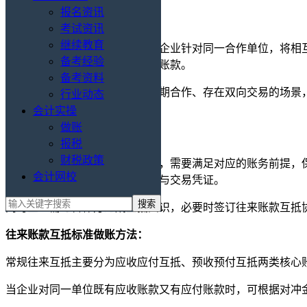
报名资讯
考试资讯
继续教育
往来账款互抵也叫往来对冲，是企业针对同一合作单位，将相
备考经验
的情况，通过账务对冲合并核销账款。
备考资料
这种处理方式主要适用于双方长期合作、存在双向交易的场景
行业动态
常用手段。
会计实操
做账
往来账款互抵的适用前提：
报税
财税政策
往来账款互抵并非可以随意操作，需要满足对应的账务前提，
会计网校
真实有效，具备合规合同、发票与交易凭证。
同时企业需与合作方达成互抵共识，必要时签订往来账款互抵
往来账款互抵标准做账方法：
常规往来互抵主要分为应收应付互抵、预收预付互抵两类核心
当企业对同一单位既有应收账款又有应付账款时，可根据对冲