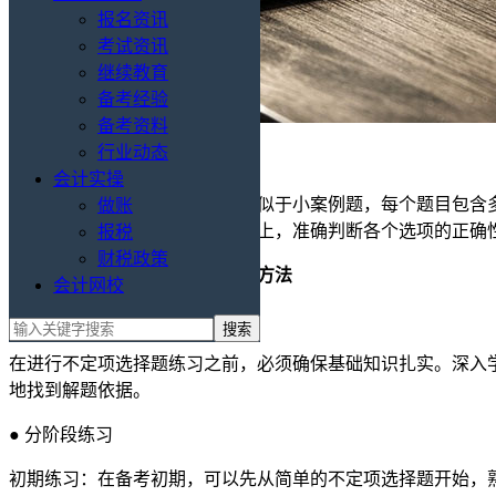
报名资讯
考试资讯
继续教育
备考经验
备考资料
行业动态
会计实操
初级会计考试的不定项选择题类似于小案例题，每个题目包含多
做账
需要考生在理解案例背景的基础上，准确判断各个选项的正确
报税
财税政策
初级会计不定项选择题有效练习方法
会计网校
● 夯实基础
在进行不定项选择题练习之前，必须确保基础知识扎实。深入
地找到解题依据。
● 分阶段练习
初期练习：在备考初期，可以先从简单的不定项选择题开始，