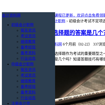
会计资料网
最新消息：
2027年初级会计免费课程已更新，欢迎点击免费领
你的位置：
会计资料网
初级会计职称
初级会计考试不定项
>
>
初级会计职称
报名资讯
初级会计考试不定项选择题的答案是几个
考试资讯
继续教育
初级会计职称
/
备考经验
会计资料网
6个月前（02-22）
337浏
备考经验
备考资料
在初级会计职称考试中，不定项选择题作为考试的重要题型之
行业动态
级会计考试不定项选择题的答案是几个吗？知道答题技巧有哪
中级会计职称
报名资讯
考试资讯
继续教育
备考经验
备考资料
行业动态
注册会计师