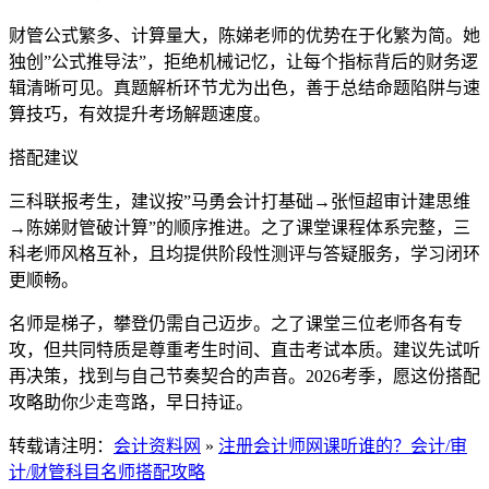
财管公式繁多、计算量大，陈娣老师的优势在于化繁为简。她
独创”公式推导法”，拒绝机械记忆，让每个指标背后的财务逻
辑清晰可见。真题解析环节尤为出色，善于总结命题陷阱与速
算技巧，有效提升考场解题速度。
搭配建议
三科联报考生，建议按”马勇会计打基础→张恒超审计建思维
→陈娣财管破计算”的顺序推进。之了课堂课程体系完整，三
科老师风格互补，且均提供阶段性测评与答疑服务，学习闭环
更顺畅。
名师是梯子，攀登仍需自己迈步。之了课堂三位老师各有专
攻，但共同特质是尊重考生时间、直击考试本质。建议先试听
再决策，找到与自己节奏契合的声音。2026考季，愿这份搭配
攻略助你少走弯路，早日持证。
转载请注明：
会计资料网
»
注册会计师网课听谁的？会计/审
计/财管科目名师搭配攻略