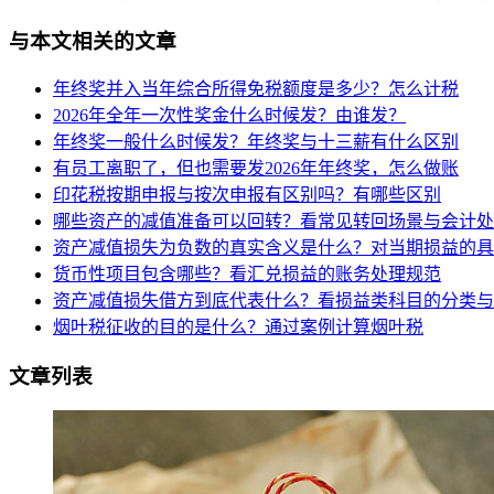
与本文相关的文章
年终奖并入当年综合所得免税额度是多少？怎么计税
2026年全年一次性奖金什么时候发？由谁发？
年终奖一般什么时候发？年终奖与十三薪有什么区别
有员工离职了，但也需要发2026年年终奖，怎么做账
印花税按期申报与按次申报有区别吗？有哪些区别
哪些资产的减值准备可以回转？看常见转回场景与会计处
资产减值损失为负数的真实含义是什么？对当期损益的具
货币性项目包含哪些？看汇兑损益的账务处理规范
资产减值损失借方到底代表什么？看损益类科目的分类与
烟叶税征收的目的是什么？通过案例计算烟叶税
文章列表