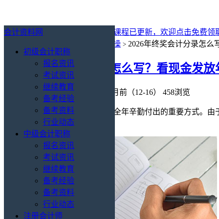
会计资料网
最新消息：
2027年初级会计免费课程已更新，欢迎点击免费领
你的位置：
会计资料网
会计实操
2026年终奖会计分录怎
>
>
初级会计职称
报名资讯
2026年终奖会计分录怎么写？看现金发
考试资讯
继续教育
会计实操
/
做账
会计资料网
8个月前（12-16）
458浏览
备考经验
备考资料
发放年终奖是激励员工、肯定其全年辛勤付出的重要方式。由于
行业动态
起去看看现金发放年终奖分录：
中级会计职称
报名资讯
考试资讯
继续教育
备考经验
备考资料
行业动态
注册会计师