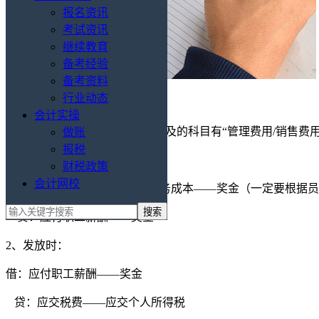
报名资讯
考试资讯
继续教育
备考经验
备考资料
行业动态
会计实操
2026年年终奖做会计分录主要涉及的科目有“管理费用/销售费
做账
报税
1、计提时：
财税政策
会计网校
借：管理费用/销售费用/主营业务成本——奖金（一定要根据
贷：应付职工薪酬——奖金
2、发放时：
借：应付职工薪酬——奖金
贷：应交税费——应交个人所得税