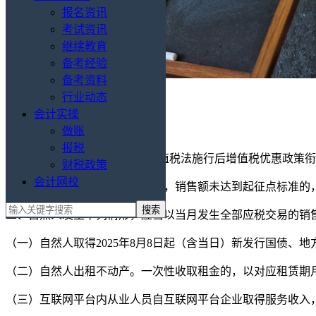
报名资讯
考试资讯
继续教育
备考经验
备考资料
行业动态
会计实操
做账
报税
根据《财政部 税务总局关于增值税法施行后增值税优惠政策衔接
财税政策
会计网校
一、小规模纳税人发生应税交易，销售额未达到起征点标准的
二、自然人发生下列情形，应当以当月发生全部应税交易的销
（一）自然人取得2025年8月8日起（含当日）新发行国债
（二）自然人出租不动产。一次性收取租金的，以对应租赁期
（三）互联网平台内从业人员自互联网平台企业取得服务收入