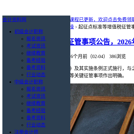
会计资料网
最新消息：
2027年初级会计免费课程已更新，欢迎点击免费领
你的位置：
会计资料网
会计实操
起征点标准等增值税征管事项
>
>
初级会计职称
报名资讯
起征点标准等增值税征管事项公告，2026
考试资讯
继续教育
会计实操
/
财税政策
会计资料网
6个月前（02-04）
386浏览
备考经验
备考资料
随着《中华人民共和国增值税法》及其实施条例正式施行，与之
行业动态
告对起征点判定、优惠政策适用等关键征管事项作出明确。
中级会计职称
报名资讯
考试资讯
继续教育
备考经验
备考资料
行业动态
注册会计师