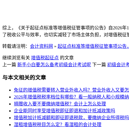
综上，《关于起征点标准等增值税征管事项的公告》自2026
了税收公平与效率，也切实减轻了市场主体负担，对增值税征
转载请注明：
会计资料网
»
起征点标准等增值税征管事项公告，2
继续浏览有关
增值税
起征点
的文章
上一篇
新手小白要怎么备考初级会计考试呢
下一篇
初级会计考
与本文相关的文章
免征的增值税需要转入营业外收入吗？营业外收入又要怎
2026年增值税税率档位有哪些？看一般纳税人和小规模纳
捐赠收入要不要缴纳增值税？会计上怎么处理
企业能同时享受增值税即征即退和加计抵减政策吗
增值税加计抵减额和即征即退税款，要缴纳企业所得税吗
湿租增值税税目怎么定？看湿租的会计处理